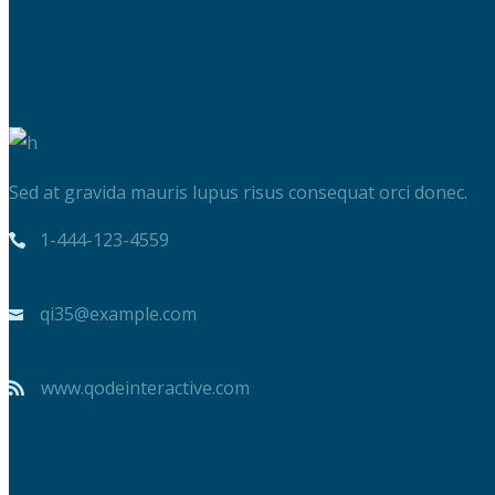
Sed at gravida mauris lupus risus consequat orci donec.
1-444-123-4559
qi35@example.com
www.qodeinteractive.com