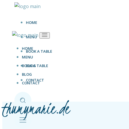
Zum
Inhalt
springen
HOME
MENU
HOME
BOOK A TABLE
MENU
BOOK A TABLE
BLOG
BLOG
CONTACT
CONTACT
thumymarie.de